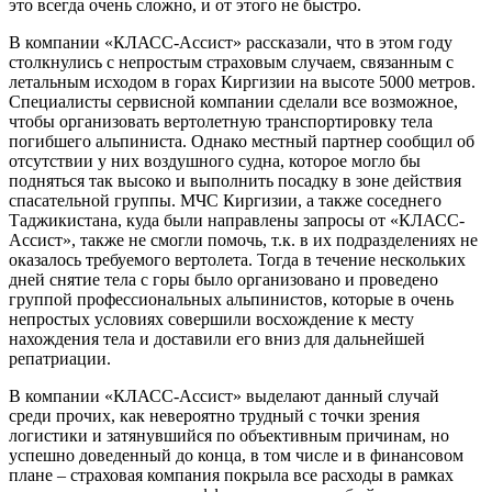
это всегда очень сложно, и от этого не быстро.
В компании «КЛАСС-Ассист» рассказали, что в этом году
столкнулись с непростым страховым случаем, связанным с
летальным исходом в горах Киргизии на высоте 5000 метров.
Специалисты сервисной компании сделали все возможное,
чтобы организовать вертолетную транспортировку тела
погибшего альпиниста. Однако местный партнер сообщил об
отсутствии у них воздушного судна, которое могло бы
подняться так высоко и выполнить посадку в зоне действия
спасательной группы. МЧС Киргизии, а также соседнего
Таджикистана, куда были направлены запросы от «КЛАСС-
Ассист», также не смогли помочь, т.к. в их подразделениях не
оказалось требуемого вертолета. Тогда в течение нескольких
дней снятие тела с горы было организовано и проведено
группой профессиональных альпинистов, которые в очень
непростых условиях совершили восхождение к месту
нахождения тела и доставили его вниз для дальнейшей
репатриации.
В компании «КЛАСС-Ассист» выделают данный случай
среди прочих, как невероятно трудный с точки зрения
логистики и затянувшийся по объективным причинам, но
успешно доведенный до конца, в том числе и в финансовом
плане – страховая компания покрыла все расходы в рамках