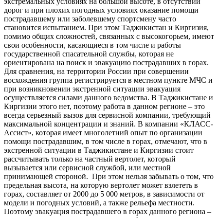
экстремальных условиях на большой высоте, в отсутствии
дорог и при плохих погодных условиях оказание помощи
пострадавшему или заболевшему спортсмену часто
становится испытанием. При этом Таджикистан и Киргизия,
помимо общих сложностей, связанных с высокогорьем, имеют
свои особенности, касающиеся в том числе и работы
государственной спасательной службы, которая не
ориентирована на поиск и эвакуацию пострадавших в горах.
Для сравнения, на территории России при совершении
восхождения группа регистрируется в местном пункте МЧС и
при возникновении экстренной ситуации эвакуация
осуществляется силами данного ведомства. В Таджикистане и
Киргизии этого нет, поэтому работа в данном регионе – это
всегда серьезный вызов для сервисной компании, требующий
максимальной концентрации и знаний. В компании «КЛАСС-
Ассист», которая имеет многолетний опыт по организации
помощи пострадавшим, в том числе в горах, отмечают, что в
экстренной ситуации в Таджикистане и Киргизии стоит
рассчитывать только на частный вертолет, который
вызывается или сервисной службой, или местной
принимающей стороной. При этом нельзя забывать о том, что
предельная высота, на которую вертолет может взлететь в
горах, составляет от 2000 до 5 000 метров, в зависимости от
модели и погодных условий, а также рельефа местности.
Поэтому эвакуация пострадавшего в горах данного региона –